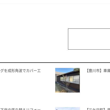
ングを成形角波でカバー工
【豊川市】車庫
廊下床の張り替えリフォー
【三ケ日町】