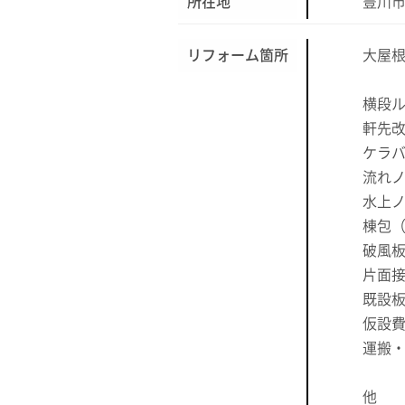
所在地
豊川
リフォーム箇所
大屋
横段ル
軒先
ケラ
流れ
水上
棟包
破風
片面
既設
仮設
運搬
他