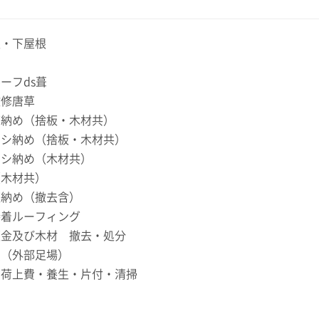
市
根・下屋根
ーフds葺
改修唐草
バ納め（捨板・木材共）
ノシ納め（捨板・木材共）
ノシ納め（木材共）
（木材共）
板納め（撤去含）
接着ルーフィング
板金及び木材 撤去・処分
費（外部足場）
・荷上費・養生・片付・清掃