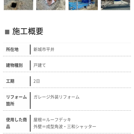
施工概要
所在地
新城市平井
建物種別
戸建て
工期
2日
リフォーム
ガレージ外装リフォーム
箇所
使用した商
屋根＝ルーフデッキ
品
外壁＝成型角波・三和シャッター