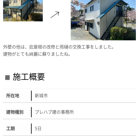
外壁の他は、庇屋根の改修と雨樋の交換工事をしました。
建物がとても綺麗に蘇りましたね。
施工概要
所在地
新城市
建物種別
プレハブ建の事務所
工期
5日