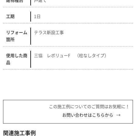
建物種別
戸建て
工期
1日
リフォーム
テラス新設工事
箇所
使用した商
三協 レボリューF （柱なしタイプ）
品
この施工例についてのご質問はお気軽に！
お問い合わせはこちらから
関連施工事例