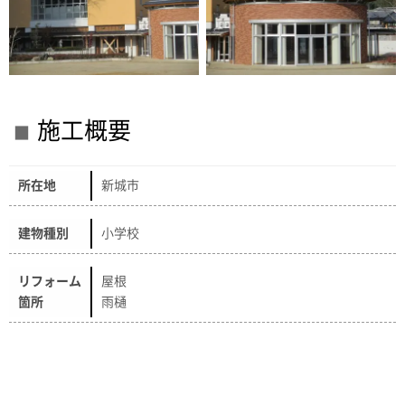
施工概要
所在地
新城市
建物種別
小学校
リフォーム
屋根
箇所
雨樋