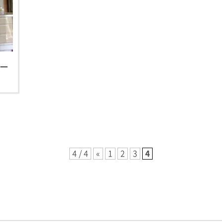
ー
4 / 4
«
1
2
3
4