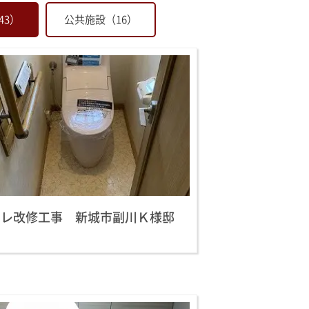
43）
公共施設（16）
イレ改修工事 新城市副川Ｋ様邸