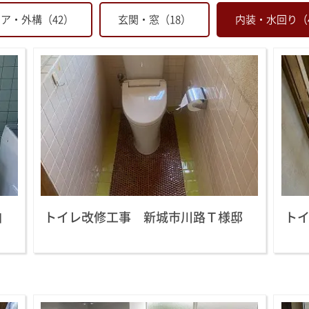
ア・外構（42）
玄関・窓（18）
内装・水回り（
白
トイレ改修工事 新城市川路Ｔ様邸
ト